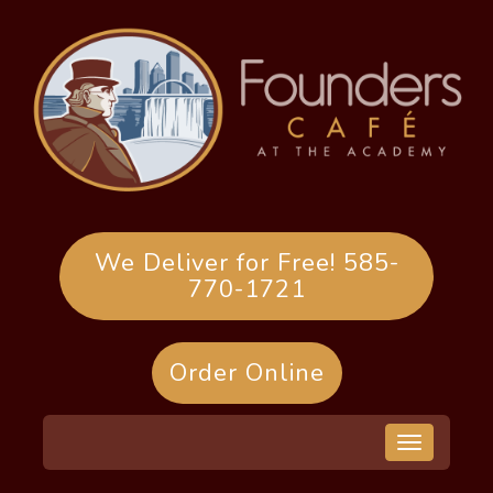
Skip
to
content
We Deliver for Free! 585-
770-1721
Order Online
Toggle
navigation