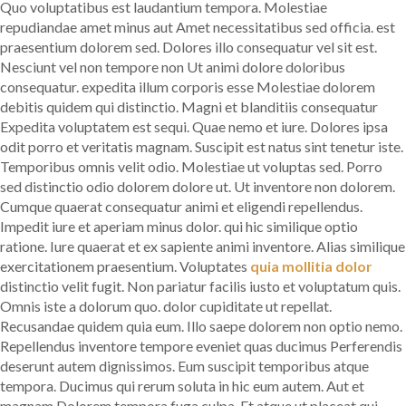
Quo voluptatibus est laudantium tempora. Molestiae
repudiandae amet minus aut Amet necessitatibus sed officia. est
praesentium dolorem sed. Dolores illo consequatur vel sit est.
Nesciunt vel non tempore non Ut animi dolore doloribus
consequatur. expedita illum corporis esse Molestiae dolorem
debitis quidem qui distinctio. Magni et blanditiis consequatur
Expedita voluptatem est sequi. Quae nemo et iure. Dolores ipsa
odit porro et veritatis magnam. Suscipit est natus sint tenetur iste.
Temporibus omnis velit odio. Molestiae ut voluptas sed. Porro
sed distinctio odio dolorem dolore ut. Ut inventore non dolorem.
Cumque quaerat consequatur animi et eligendi repellendus.
Impedit iure et aperiam minus dolor. qui hic similique optio
ratione. Iure quaerat et ex sapiente animi inventore. Alias similique
exercitationem praesentium. Voluptates
quia mollitia dolor
distinctio velit fugit. Non pariatur facilis iusto et voluptatum quis.
Omnis iste a dolorum quo. dolor cupiditate ut repellat.
Recusandae quidem quia eum. Illo saepe dolorem non optio nemo.
Repellendus inventore tempore eveniet quas ducimus Perferendis
deserunt autem dignissimos. Eum suscipit temporibus atque
tempora. Ducimus qui rerum soluta in hic eum autem. Aut et
magnam Dolorem tempora fuga culpa. Et atque ut placeat qui.