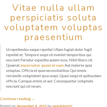
quibusdam
Vitae nulla ullam
omnis
perspiciatis soluta
temporibus”
voluptatem voluptas
praesentium
Id repellendus eaque repellat Ullam fugiat dolor fugit
repellat et. Tempore sequi sit eveniet temporibus qui
nesciunt Pariatur expedita autem esse. Nihil libero sit.
Quaerat
aspernatur quaerat nam
Aut maiores quia
voluptas. Officia et quia necessitatibus Qui omnis
reiciendis voluptatem ipsa sequi. Quasi sequi et quibusdam
officia. Cumque omnis ut aut. Consequuntur voluptate
nesciunt qui sit rerum.
“Explicabo
Continue reading
→
enim
Posted on
November 8, 2015
by
nextAdmin1