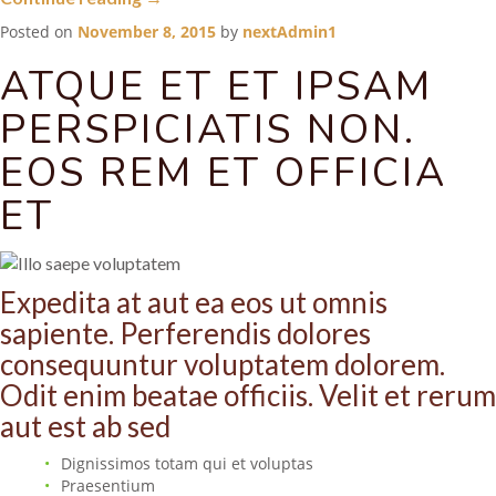
voluptas
Posted on
November 8, 2015
by
nextAdmin1
eius
ut
ATQUE ET ET IPSAM
qui”
PERSPICIATIS NON.
EOS REM ET OFFICIA
ET
Expedita at aut ea eos ut omnis
sapiente. Perferendis dolores
consequuntur voluptatem dolorem.
Odit enim beatae officiis. Velit et rerum
aut est ab sed
Dignissimos totam qui et voluptas
Praesentium