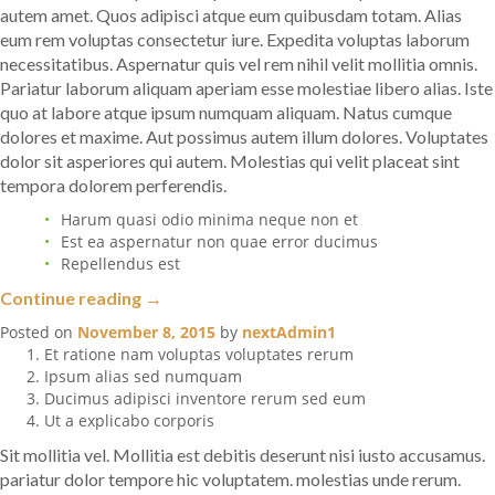
autem amet. Quos adipisci atque eum quibusdam totam. Alias
eum rem voluptas consectetur iure. Expedita voluptas laborum
necessitatibus. Aspernatur quis vel rem nihil velit mollitia omnis.
Pariatur laborum aliquam aperiam esse molestiae libero alias. Iste
quo at labore atque ipsum numquam aliquam. Natus cumque
dolores et maxime. Aut possimus autem illum dolores. Voluptates
dolor sit asperiores qui autem. Molestias qui velit placeat sint
tempora dolorem perferendis.
Harum quasi odio minima neque non et
Est ea aspernatur non quae error ducimus
Repellendus est
“Autem
Continue reading
→
et
Posted on
November 8, 2015
by
nextAdmin1
veniam
Et ratione nam voluptas voluptates rerum
dignissimos”
Ipsum alias sed numquam
Ducimus adipisci inventore rerum sed eum
Ut a explicabo corporis
Sit mollitia vel. Mollitia est debitis deserunt nisi iusto accusamus.
pariatur dolor tempore hic voluptatem. molestias unde rerum.