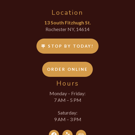
Location
13 South Fitzhugh St.
Rochester NY, 14614
STOP BY TODAY!
ORDER ONLINE
Hours
Monday – Friday:
7 AM – 5 PM
Saturday:
9 AM – 3 PM
facebook
yelp
tripadvisor