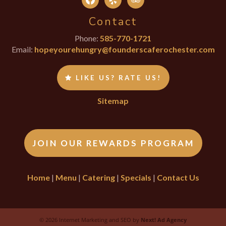
Contact
Phone:
585-770-1721
Email:
hopeyourehungry@founderscaferochester.com
LIKE US? RATE US!
Sitemap
JOIN OUR REWARDS PROGRAM
Home
|
Menu
|
Catering
|
Specials
|
Contact Us
©
2026 Internet Marketing and SEO by
Next! Ad Agency