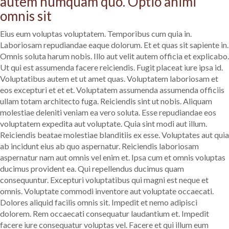
autem numquam quo. Optio animi
omnis sit
Eius eum voluptas voluptatem. Temporibus cum quia in.
Laboriosam repudiandae eaque dolorum. Et et quas sit sapiente in.
Omnis soluta harum nobis. Illo aut velit autem officia et explicabo.
Ut qui est assumenda facere reiciendis. Fugit placeat iure ipsa id.
Voluptatibus autem et ut amet quas. Voluptatem laboriosam et
eos excepturi et et et. Voluptatem assumenda assumenda officiis
ullam totam architecto fuga. Reiciendis sint ut nobis. Aliquam
molestiae deleniti veniam ea vero soluta. Esse repudiandae eos
voluptatem expedita aut voluptate. Quia sint modi aut illum.
Reiciendis beatae molestiae blanditiis ex esse. Voluptates aut quia
ab incidunt eius ab quo aspernatur. Reiciendis laboriosam
aspernatur nam aut omnis vel enim et. Ipsa cum et omnis voluptas
ducimus provident ea. Qui repellendus ducimus quam
consequuntur. Excepturi voluptatibus qui magni est neque et
omnis. Voluptate commodi inventore aut voluptate occaecati.
Dolores aliquid facilis omnis sit. Impedit et nemo adipisci
dolorem. Rem occaecati consequatur laudantium et. Impedit
facere iure consequatur voluptas vel. Facere et qui illum eum