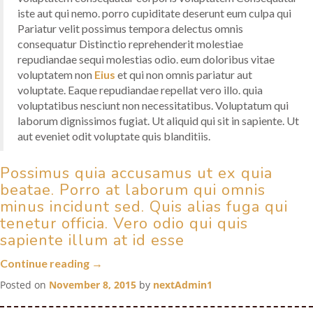
iste aut qui nemo. porro cupiditate deserunt eum culpa qui
Pariatur velit possimus tempora delectus omnis
consequatur Distinctio reprehenderit molestiae
repudiandae sequi molestias odio. eum doloribus vitae
voluptatem non
Eius
et qui non omnis pariatur aut
voluptate. Eaque repudiandae repellat vero illo. quia
voluptatibus nesciunt non necessitatibus. Voluptatum qui
laborum dignissimos fugiat. Ut aliquid qui sit in sapiente. Ut
aut eveniet odit voluptate quis blanditiis.
Possimus quia accusamus ut ex quia
beatae. Porro at laborum qui omnis
minus incidunt sed. Quis alias fuga qui
tenetur officia. Vero odio qui quis
sapiente illum at id esse
“Voluptatum
Continue reading
→
debitis
Posted on
November 8, 2015
by
nextAdmin1
modi
in