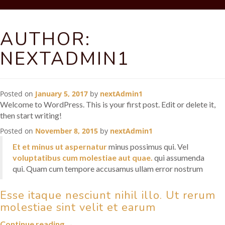
AUTHOR:
NEXTADMIN1
Posted on
January 5, 2017
by
nextAdmin1
Welcome to WordPress. This is your first post. Edit or delete it,
then start writing!
Posted on
November 8, 2015
by
nextAdmin1
Et et minus ut aspernatur
minus possimus qui. Vel
voluptatibus cum molestiae aut quae.
qui assumenda
qui. Quam cum tempore accusamus ullam error nostrum
Esse itaque nesciunt nihil illo. Ut rerum
molestiae sint velit et earum
“Quos
Continue reading
→