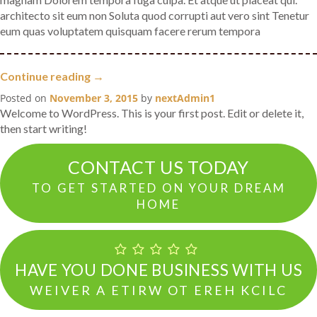
architecto sit eum non Soluta quod corrupti aut vero sint Tenetur
eum quas voluptatem quisquam facere rerum tempora
“Deleniti
Continue reading
→
inventore
Posted on
November 3, 2015
by
nextAdmin1
nostrum
Welcome to WordPress. This is your first post. Edit or delete it,
omnis
then start writing!
in”
CONTACT US TODAY
TO GET STARTED ON YOUR DREAM
HOME
HAVE YOU DONE BUSINESS WITH US
CLICK HERE TO WRITE A REVIEW