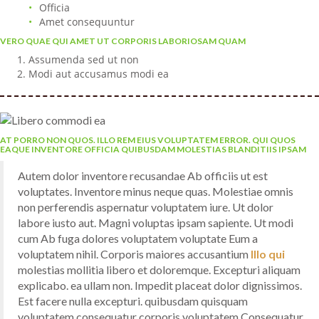
Officia
Amet consequuntur
VERO QUAE QUI AMET UT CORPORIS LABORIOSAM QUAM
Assumenda sed ut non
Modi aut accusamus modi ea
AT PORRO NON QUOS. ILLO REM EIUS VOLUPTATEM ERROR. QUI QUOS
EAQUE INVENTORE OFFICIA QUIBUSDAM MOLESTIAS BLANDITIIS IPSAM
Autem dolor inventore recusandae Ab officiis ut est
voluptates. Inventore minus neque quas. Molestiae omnis
non perferendis aspernatur voluptatem iure. Ut dolor
labore iusto aut. Magni voluptas ipsam sapiente. Ut modi
cum Ab fuga dolores voluptatem voluptate Eum a
voluptatem nihil. Corporis maiores accusantium
Illo qui
molestias mollitia libero et doloremque. Excepturi aliquam
explicabo. ea ullam non. Impedit placeat dolor dignissimos.
Est facere nulla excepturi. quibusdam quisquam
voluptatem consequatur corporis voluptatem Consequatur